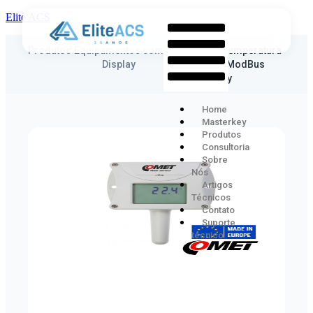
Elite ACS
Produtos
Equipamentos com
Sensor de temperatura
Display
e umidade ModBus
com display
Home
Masterkey
Produtos
Consultoria
Sobre
Nós
Artigos
Técnicos
Contato
Suporte
técnico